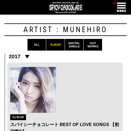
・
ARTIST : MUNEHIRO
DIGITAL
OUT
ALL
ALBUM
SINGLE
WORKS
2017
ALBUM
スパイシーチョコレート BEST OF LOVE SONGS 【初