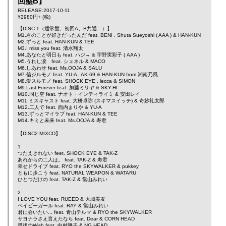
回盤B】
RELEASE:2017-10-11
¥2980円+ (税)
【DISC 1（通常盤、初回A、B共通 ）】
M1.君のことが好きだったんだ feat.
BENI
,
Shuta Sueyoshi
(
AAA
) &
HAN-KUN
M2.ずっと feat.
HAN-KUN
& TEE
M3.I miss you feat.
清水翔太
M4.あなたと明日も feat.
ハジ→
&
宇野実彩子
(
AAA
)
M5.うれし涙 feat.
シェネル
&
MACO
M6.しあわせ feat.
Ms.OOJA
&
SALU
M7.信ジルモノ feat.
YU-A
,
AK-69
&
HAN-KUN
from
湘南乃風
M8.愛スルモノ feat.
SHOCK EYE
,
lecca
&
SIMON
M9.Last Forever feat.
加藤ミリヤ
&
SKY-HI
M10.同じ空 feat.
ナオト・インティライミ
&
安田レイ
M11.ミスキャスト feat.
大橋卓弥
(スキマスイッチ) &
奇妙礼太郎
M12.二人で feat.
西内まりや
&
YU-A
M13.ずっとマイラブ feat.
HAN-KUN
&
TEE
M14.キミと未来 feat.
Ms.OOJA
&
寿君
【DISC2 MIXCD】
1
つたえきれない feet.
SHOCK EYE
&
TAK-Z
あれからの二人は。 feat.
TAK-Z
&
寿君
幸せドライブ feat.
RYO the SKYWALKER
&
pukkey
ともに歩こう feat.
NATURAL WEAPON
&
WATARU
ひとつだけの feat.
TAK-Z
&
當山みれい
2
I LOVE YOU feat.
RUEED
&
大城美友
ベイビーガール feat.
RAY
&
當山みれい
君に会いたい... feat.
青山テルマ
&
RYO the SKYWALKER
サヨナラさえ言えたなら feat.
Dear
&
CORN HEAD
最後のWish feat.
中村舞子
&
NG HEAD