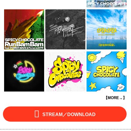
【MORE→】
STREAM／DOWNLOAD