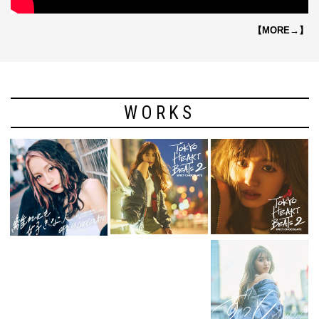
【MORE→】
WORKS