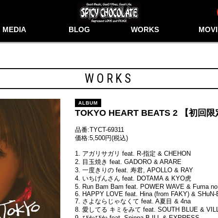
MEDIA
BLOG
WORKS
MOVI
WORKS
ALBUM
TOKYO HEART BEATS 2 【初回限
品番:TYCT-69311
価格:5,500円(税込)
1. アガリサガリ feat. R-指定 & CHEHON
2. 目玉焼き feat. GADORO & ARARE
3. 一度きりの feat. 寿君,
APOLLO
& RAY
4. いちげんさん feat. DOTAMA & KYO虎
5. Run Bam Bam feat. POWER WAVE & Fuma n
6. HAPPY LOVE feat. Hina (from FAKY) & SHuN
7. さよならじゃなくて feat. A夏目 & 4na
8. 愛してる キミをみて feat. SOUTH BLUE & VIL
9. ぴかぴか feat. Spinna B-ILL & EXPRESS