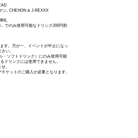
EAD
 韻マン,
CHEHON
& J-REXXX
喧嘩札
4」でのみ使用可能なドリンク200円割
ります。万が一、イベントが中止になっ
ださい。
ル・ソフトドリンク）にのみ使用可能
するドリンクには使用できません。
ませ。
グチケットのご購入が必要となります。