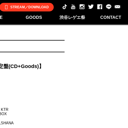
STREAM／DOWNLOAD
E
GOODS
渋谷レゲエ祭
CONTACT
定盤(CD+Goods)】
o KTR
-BOX
LSHANA