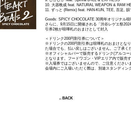
10. 大器晩成 feat.
NATURAL WEAPON
& RAM H
11. ずっと (Remix) feat. HAN-KUN, TEE, 百足,
Goods: SPICY CHOCOLATE 30周年オリジナル
さらに、9月15日に開催される「渋谷レゲエ祭202
引券2枚が喧嘩札のおまけとして封入
＜ドリンク200円割引券について＞
※ドリンクの200円割引券は喧嘩札のおまけとな
た場合でも、払い戻しはございません。ご了承く
※オフィシャルバーで販売するドリンク(アルコー
となります。フードワゴン・VIPエリア内で販売
※入場券ではございませんので、ご注意ください
会場内にご入場いただく際は、別途スタンディン
←BACK