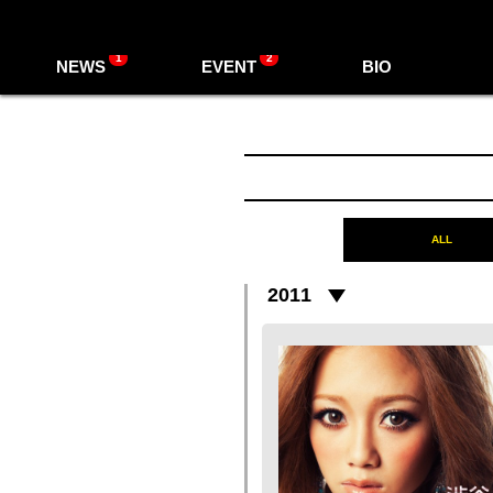
1
2
NEWS
EVENT
BIO
ALL
2011