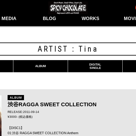
MEDIA
BLOG
WORKS
MOVI
ARTIST : Tina
DIGITAL
ALBUM
SINGLE
ALBUM
渋谷RAGGA SWEET COLLECTION
RELEASE:2011-09-14
¥3000- (税込価格)
【DISC1】
01:渋谷 RAGGA SWEET COLLECTION Anthem