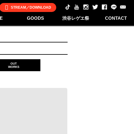
STREAM／DOWNLOAD
E
GOODS
渋谷レゲエ祭
CONTACT
OUT
WORKS