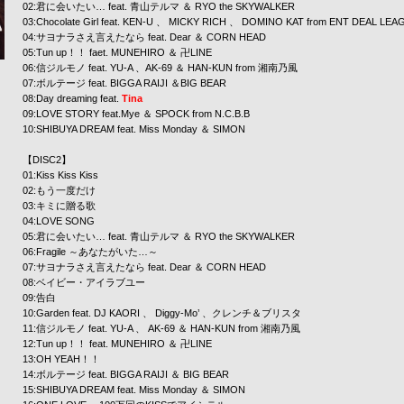
02:君に会いたい… feat.
青山テルマ
＆
RYO the SKYWALKER
03:Chocolate Girl feat.
KEN-U
、
MICKY RICH
、
DOMINO KAT
from
ENT DEAL LEA
04:サヨナラさえ言えたなら feat.
Dear
＆
CORN HEAD
05:Tun up！！ faet.
MUNEHIRO
＆
卍LINE
06:信ジルモノ feat.
YU-A
、AK-69 ＆
HAN-KUN
from
湘南乃風
07:ボルテージ feat.
BIGGA RAIJI
＆BIG BEAR
08:Day dreaming feat.
Tina
09:LOVE STORY feat.Mye ＆
SPOCK
from N.C.B.B
10:SHIBUYA DREAM feat.
Miss Monday
＆
SIMON
【DISC2】
01:Kiss Kiss Kiss
02:もう一度だけ
03:キミに贈る歌
04:LOVE SONG
05:君に会いたい… feat.
青山テルマ
＆
RYO the SKYWALKER
06:Fragile ～あなたがいた…～
07:サヨナラさえ言えたなら feat.
Dear
＆
CORN HEAD
08:ベイビー・アイラブユー
09:告白
10:Garden feat. DJ KAORI 、 Diggy-Mo’ 、クレンチ＆ブリスタ
11:信ジルモノ feat.
YU-A
、
AK-69
＆
HAN-KUN
from
湘南乃風
12:Tun up！！ feat.
MUNEHIRO
＆
卍LINE
13:OH YEAH！！
14:ボルテージ feat.
BIGGA RAIJI
＆
BIG BEAR
15:SHIBUYA DREAM feat.
Miss Monday
＆
SIMON