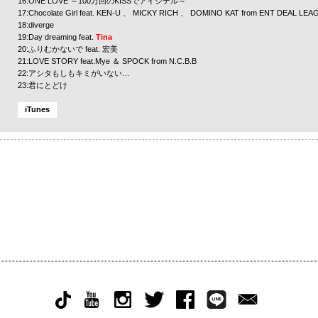
16:ONE LOVE ～100万回のKISSでアイシテル～
17:Chocolate Girl feat.
KEN-U
、
MICKY RICH
、
DOMINO KAT
from
ENT DEAL LEA
18:diverge
19:Day dreaming feat.
Tina
20:ふりむかないで feat.
宏美
21:LOVE STORY feat.Mye ＆
SPOCK
from N.C.B.B
22:アシタもしもキミがいない…
23:君にとどけ
iTunes