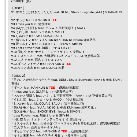
¥3500円+ (税)
【DISC1】
M1.君のことが好きだったんだ feat.
BENI
,
Shuta Sueyoshi
(
AAA
) &
HAN-KUN
」
M2.ずっと feat.
HAN-KUN
&
TEE
M3.I miss you feat.
清水翔太
M4.あなたと明日も feat.
ハジ→
&
宇野実彩子
(
AAA
)
M5.うれし涙 feat.
シェネル
&
MACO
M6.しあわせ feat.
Ms.OOJA
&
SALU
M7.信ジルモノ feat.
YU-A
,
AK-69
&
HAN-KUN
from
湘南乃風
M8.愛スルモノ feat.
SHOCK EYE
,
lecca
&
SIMON
M9.Last Forever feat.
加藤ミリヤ
&
SKY-HI
M10.同じ空 feat.
ナオト・インティライミ
&
安田レイ
M11.ミスキャスト feat.
大橋卓弥
(スキマスイッチ) &
奇妙礼太郎
M12.二人で feat.
西内まりや
&
YU-A
M13.ずっとマイラブ feat.
HAN-KUN
&
TEE
M14.キミと未来 feat.
Ms.OOJA
&
寿君
【DISC 2】
「君のことが好きだったんだ feat.
BENI
,
Shuta Sueyoshi
(
AAA
) &
HAN-KUN
」
(新曲）
「ずっと feat.
HAN-KUN
&
TEE
」(黒島結菜出演)
「I miss you feat.
清水翔太
」(小島藤子出演)
「あなたと明日も feat.
ハジ→
&
宇野実彩子
（AAA）」(木下優樹菜出演）
「うれし涙 feat.
シェネル
&
MACO
」(今井華出演)
「しあわせ feat.
Ms.OOJA
&
SALU
」(田中美保出演)
「信ジルモノ feat.
YU-A
,
AK-69
&
HAN-KUN
from
湘南乃風
」
「愛スルモノ feat.
SHOCK EYE
,
lecca
&
SIMON
」
「Last Forever feat.
加藤ミリヤ
&
SKY-HI
」
「同じ空 feat.
ナオト・インティライミ
＆
安田レイ
」
「ミスキャスト feat.
大橋卓弥
(スキマスイッチ) &
奇妙礼太郎
」(市川紗椰出演)
「二人で feat.
西内まりや
&
YU-A
」
「ずっとマイラブ feat.
HAN-KUN
&
TEE
」(浅田舞出演)
「キミと未来 feat.
Ms.OOJA
&
寿君
」（鈴木奈々出演）