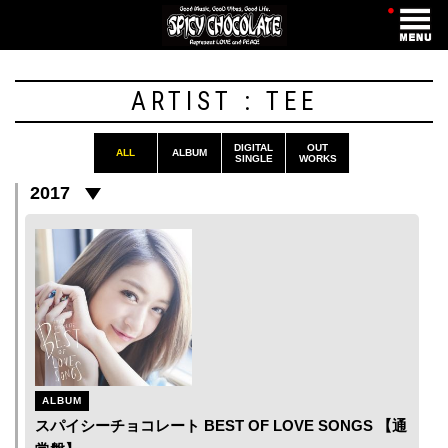
・
ARTIST : TEE
DIGITAL
OUT
ALL
ALBUM
SINGLE
WORKS
2017
ALBUM
スパイシーチョコレート BEST OF LOVE SONGS 【通