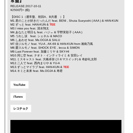
常盤】
RELEASE:2017-10-11
¥2500円+ (税)
【DISC 1（通常盤、初回A、B共通 ）】
M1.君のことが好きだったんだ feat.
BENI
,
Shuta Sueyoshi
(
AAA
) &
HAN-KUN
M2.ずっと feat.
HAN-KUN
&
TEE
M3.I miss you feat.
清水翔太
M4.あなたと明日も feat.
ハジ→
&
宇野実彩子
(
AAA
)
M5.うれし涙 feat.
シェネル
&
MACO
M6.しあわせ feat.
Ms.OOJA
&
SALU
M7.信ジルモノ feat.
YU-A
,
AK-69
&
HAN-KUN
from
湘南乃風
M8.愛スルモノ feat.
SHOCK EYE
,
lecca
&
SIMON
M9.Last Forever feat.
加藤ミリヤ
&
SKY-HI
M10.同じ空 feat.
ナオト・インティライミ
&
安田レイ
M11.ミスキャスト feat.
大橋卓弥
(スキマスイッチ) &
奇妙礼太郎
M12.二人で feat.
西内まりや
&
YU-A
M13.ずっとマイラブ feat.
HAN-KUN
&
TEE
M14.キミと未来 feat.
Ms.OOJA
&
寿君
YouTube
iTunes
レコチョク