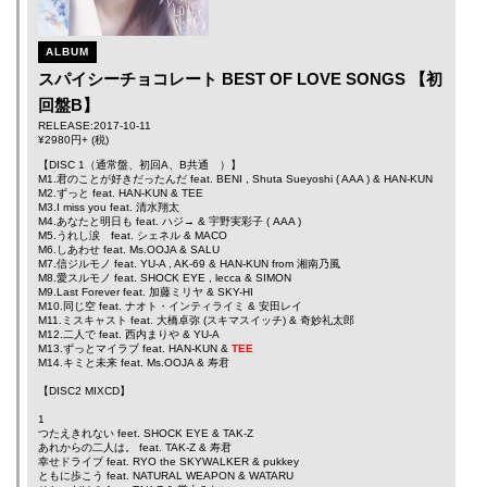
ALBUM
スパイシーチョコレート BEST OF LOVE SONGS 【初
回盤B】
RELEASE:2017-10-11
¥2980円+ (税)
【DISC 1（通常盤、初回A、B共通 ）】
M1.君のことが好きだったんだ feat.
BENI
,
Shuta Sueyoshi
(
AAA
) &
HAN-KUN
M2.ずっと feat.
HAN-KUN
& TEE
M3.I miss you feat.
清水翔太
M4.あなたと明日も feat.
ハジ→
&
宇野実彩子
(
AAA
)
M5.うれし涙 feat.
シェネル
&
MACO
M6.しあわせ feat.
Ms.OOJA
&
SALU
M7.信ジルモノ feat.
YU-A
,
AK-69
&
HAN-KUN
from
湘南乃風
M8.愛スルモノ feat.
SHOCK EYE
,
lecca
&
SIMON
M9.Last Forever feat.
加藤ミリヤ
&
SKY-HI
M10.同じ空 feat.
ナオト・インティライミ
&
安田レイ
M11.ミスキャスト feat.
大橋卓弥
(スキマスイッチ) &
奇妙礼太郎
M12.二人で feat.
西内まりや
&
YU-A
M13.ずっとマイラブ feat.
HAN-KUN
&
TEE
M14.キミと未来 feat.
Ms.OOJA
&
寿君
【DISC2 MIXCD】
1
つたえきれない feet.
SHOCK EYE
&
TAK-Z
あれからの二人は。 feat.
TAK-Z
&
寿君
幸せドライブ feat.
RYO the SKYWALKER
&
pukkey
ともに歩こう feat.
NATURAL WEAPON
&
WATARU