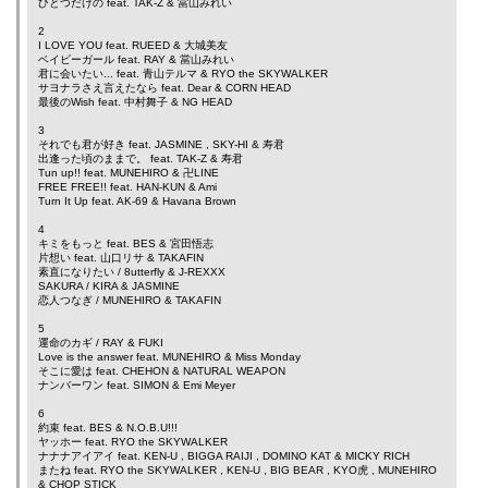
ひとつだけの feat.
TAK-Z
&
當山みれい
2
I LOVE YOU feat.
RUEED
&
大城美友
ベイビーガール feat.
RAY
&
當山みれい
君に会いたい... feat.
青山テルマ
&
RYO the SKYWALKER
サヨナラさえ言えたなら feat.
Dear
&
CORN HEAD
最後のWish feat.
中村舞子
&
NG HEAD
3
それでも君が好き feat.
JASMINE
,
SKY-HI
&
寿君
出逢った頃のままで。 feat.
TAK-Z
&
寿君
Tun up!! feat.
MUNEHIRO
&
卍LINE
FREE FREE!! feat.
HAN-KUN
&
Ami
Turn It Up feat.
AK-69
&
Havana Brown
4
キミをもっと feat.
BES
&
宮田悟志
片想い feat.
山口リサ
&
TAKAFIN
素直になりたい /
8utterfly
&
J-REXXX
SAKURA /
KIRA
&
JASMINE
恋人つなぎ /
MUNEHIRO
&
TAKAFIN
5
運命のカギ /
RAY
&
FUKI
Love is the answer feat.
MUNEHIRO
&
Miss Monday
そこに愛は feat.
CHEHON
&
NATURAL WEAPON
ナンバーワン feat.
SIMON
&
Emi Meyer
6
約束 feat.
BES
&
N.O.B.U!!!
ヤッホー feat.
RYO the SKYWALKER
ナナナアイアイ feat.
KEN-U
,
BIGGA RAIJI
,
DOMINO KAT
&
MICKY RICH
またね feat.
RYO the SKYWALKER
,
KEN-U
,
BIG BEAR
,
KYO虎
,
MUNEHIRO
&
CHOP STICK