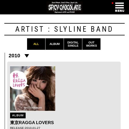
・
ARTIST : SLYLINE BAND
DIGITAL
OUT
ALL
ALBUM
SINGLE
WORKS
2010
ALBUM
東京RAGGA LOVERS
RELEASE:2010-01-27