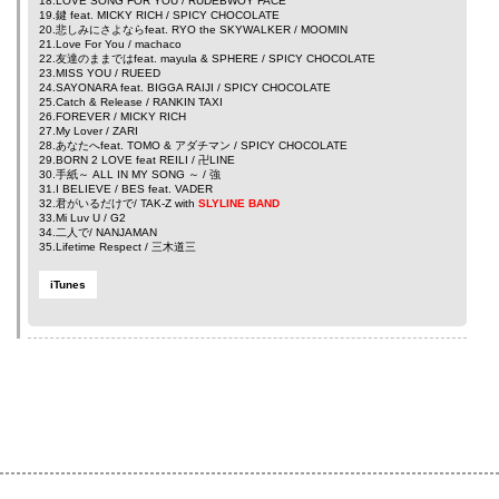
18.LOVE SONG FOR YOU /
RUDEBWOY FACE
19.鍵 feat.
MICKY RICH
/ SPICY CHOCOLATE
20.悲しみにさよならfeat.
RYO the SKYWALKER
/ MOOMIN
21.Love For You /
machaco
22.友達のままではfeat.
mayula
&
SPHERE
/ SPICY CHOCOLATE
23.MISS YOU /
RUEED
24.SAYONARA feat.
BIGGA RAIJI
/ SPICY CHOCOLATE
25.Catch & Release /
RANKIN TAXI
26.FOREVER /
MICKY RICH
27.My Lover /
ZARI
28.あなたへfeat.
TOMO
&
アダチマン
/ SPICY CHOCOLATE
29.BORN 2 LOVE feat
REILI
/
卍LINE
30.手紙～ ALL IN MY SONG ～ /
強
31.I BELIEVE /
BES
feat.
VADER
32.君がいるだけで/
TAK-Z
with
SLYLINE BAND
33.Mi Luv U /
G2
34.二人で/
NANJAMAN
35.Lifetime Respect /
三木道三
iTunes