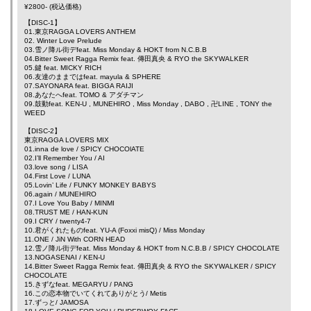
¥2800- (税込価格)
【DISC-1】
01.東京RAGGA LOVERS ANTHEM
02. Winter Love Prelude
03.雪ノ降ル街デfeat.
Miss Monday
&
HOKT
from N.C.B.B
04.Bitter Sweet Ragga Remix feat.
傳田真央
&
RYO the SKYWALKER
05.鍵 feat.
MICKY RICH
06.友達のままではfeat.
mayula
&
SPHERE
07.SAYONARA feat.
BIGGA RAIJI
08.あなたへfeat.
TOMO
&
アダチマン
09.鼓動feat.
KEN-U
,
MUNEHIRO
,
Miss Monday
,
DABO
,
卍LINE
,
TONY the
WEED
【DISC-2】
東京RAGGA LOVERS MIX
01.inna de love / SPICY CHOCOlATE
02.I’ll Remember You /
AI
03.love song /
LISA
04.First Love /
LUNA
05.Lovin’ Life /
FUNKY MONKEY BABYS
06.again /
MUNEHIRO
07.I Love You Baby /
MINMI
08.TRUST ME /
HAN-KUN
09.I CRY /
twenty4-7
10.君がくれたものfeat.
YU-A
(Foxxi misQ) /
Miss Monday
11.ONE /
JiN
With
CORN HEAD
12.雪ノ降ル街デfeat.
Miss Monday
&
HOKT
from N.C.B.B / SPICY CHOCOLATE
13.NOGASENAI /
KEN-U
14.Bitter Sweet Ragga Remix feat.
傳田真央
&
RYO the SKYWALKER
/ SPICY
CHOCOLATE
15.きずなfeat.
MEGARYU
/
PANG
16.この恋本物でいてくれてありがとう/
Metis
17.ずっと/
JAMOSA