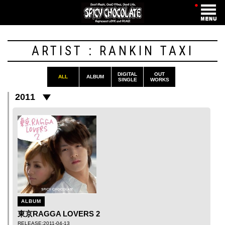
・
ARTIST : RANKIN TAXI
DIGITAL
OUT
ALL
ALBUM
SINGLE
WORKS
2011
ALBUM
東京RAGGA LOVERS 2
RELEASE:2011-04-13