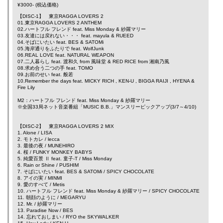
¥3000- (税込価格)
【DISC-1】 東京RAGGA LOVERS 2
01.東京RAGGA LOVERS 2 ANTHEM
02.ハートフル フレンド feat.
Miss Monday
&
紗羅マリー
03.友達には戻れない・・・ feat.
mayula
&
RUEED
04.そばにいたい feat.
BES
&
SATOMi
05.海岸通りをふたりで feat.
WolfJunk
06.REAL LOVE feat.
NATURAL WEAPON
07.二人暮らし feat. 渡和久 from
風味堂
&
RED RICE
from
湘南乃風
08.求め合う二つの手 feat.
TOMO
09.お前のせい feat.
般若
10.Remember the days feat.
MICKY RICH
,
KEN-U
,
BIGGA RAIJI
,
HYENA
&
Fire Lily
M2：ハートフル フレンド feat.
Miss Monday
&
紗羅マリー
※全国33局ネット音楽番組「MUSIC B.B.」マンスリーピックアップ(3/7～4/10)
【DISC-2】 東京RAGGA LOVERS 2 MIX
1. Alone /
LISA
2. モトカレ /
lecca
3. 最後の夜 /
MUNEHIRO
4. 桜 /
FUNKY MONKEY BABYS
5. 純愛百景 Ⅱ feat. 童子-T /
Miss Monday
6. Rain or Shine /
PUSHIM
7. そばにいたい feat.
BES
&
SATOMi
/ SPICY CHOCOLATE
8. アイの実 /
MINMI
9. 愛のすべて /
Metis
10. ハートフル フレンド feat.
Miss Monday
&
紗羅マリー
/ SPICY CHOCOLATE
11. 朝顔のように /
MEGARYU
12. Mr. /
紗羅マリー
13. Paradise Now /
BES
14. 忘れておしまい /
RYO the SKYWALKER