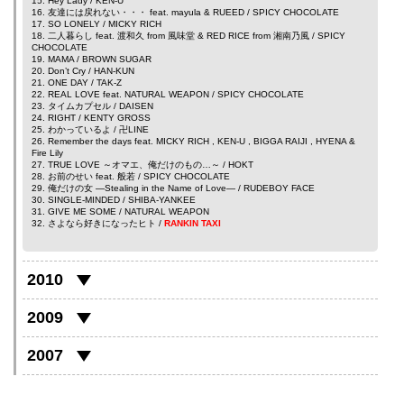
15. Hey Lady /
KEN-U
16. 友達には戻れない・・・ feat.
mayula
&
RUEED
/ SPICY CHOCOLATE
17. SO LONELY /
MICKY RICH
18. 二人暮らし feat. 渡和久 from
風味堂
&
RED RICE
from
湘南乃風
/ SPICY
CHOCOLATE
19. MAMA /
BROWN SUGAR
20. Don’t Cry /
HAN-KUN
21. ONE DAY /
TAK-Z
22. REAL LOVE feat.
NATURAL WEAPON
/ SPICY CHOCOLATE
23. タイムカプセル /
DAISEN
24. RIGHT /
KENTY GROSS
25. わかっているよ /
卍LINE
26. Remember the days feat.
MICKY RICH
,
KEN-U
,
BIGGA RAIJI
,
HYENA
&
Fire Lily
27. TRUE LOVE ～オマエ、俺だけのもの…～ /
HOKT
28. お前のせい feat.
般若
/ SPICY CHOCOLATE
29. 俺だけの女 ―Stealing in the Name of Love― /
RUDEBOY FACE
30. SINGLE-MINDED /
SHIBA-YANKEE
31. GIVE ME SOME /
NATURAL WEAPON
32. さよなら好きになったヒト /
RANKIN TAXI
2010
2009
2007