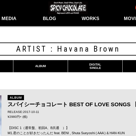
MEDIA
BLOG
WORKS
MOVI
ARTIST : Havana Brown
DIGITAL
ALBUM
SINGLE
ALBUM
スパイシーチョコレート BEST OF LOVE SONGS
RELEASE:2017-10-11
¥2980円+ (税)
【DISC 1（通常盤、初回A、B共通 ）】
M1.君のことが好きだったんだ feat.
BENI
,
Shuta Sueyoshi
(
AAA
) &
HAN-KUN