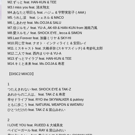
M2.ずっと feat.
HAN-KUN
& TEE
M3.I miss you feat.
清水翔太
M4.あなたと明日も feat.
ハジ→
&
宇野実彩子
(
AAA
)
M5.うれし涙 feat.
シェネル
&
MACO
M6.しあわせ feat.
Ms.OOJA
&
SALU
M7.信ジルモノ feat.
YU-A
,
AK-69
&
HAN-KUN
from
湘南乃風
M8.愛スルモノ feat.
SHOCK EYE
,
lecca
&
SIMON
M9.Last Forever feat.
加藤ミリヤ
&
SKY-HI
M10.同じ空 feat.
ナオト・インティライミ
&
安田レイ
M11.ミスキャスト feat.
大橋卓弥
(スキマスイッチ) &
奇妙礼太郎
M12.二人で feat.
西内まりや
&
YU-A
M13.ずっとマイラブ feat.
HAN-KUN
&
TEE
M14.キミと未来 feat.
Ms.OOJA
&
寿君
【DISC2 MIXCD】
1
つたえきれない feet.
SHOCK EYE
&
TAK-Z
あれからの二人は。 feat.
TAK-Z
&
寿君
幸せドライブ feat.
RYO the SKYWALKER
&
pukkey
ともに歩こう feat.
NATURAL WEAPON
&
WATARU
ひとつだけの feat.
TAK-Z
&
當山みれい
2
I LOVE YOU feat.
RUEED
&
大城美友
ベイビーガール feat.
RAY
&
當山みれい