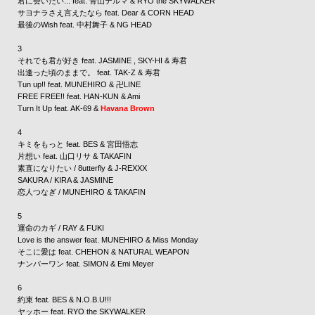
君に会いたい... feat.
青山テルマ
&
RYO the SKYWALKER
サヨナラさえ言えたなら feat.
Dear
&
CORN HEAD
最後のWish feat.
中村舞子
&
NG HEAD
3
それでも君が好き feat.
JASMINE
,
SKY-HI
&
寿君
出逢った頃のままで。 feat.
TAK-Z
&
寿君
Tun up!! feat.
MUNEHIRO
&
卍LINE
FREE FREE!! feat.
HAN-KUN
&
Ami
Turn It Up feat.
AK-69
&
Havana Brown
4
キミをもっと feat.
BES
&
宮田悟志
片想い feat.
山口リサ
&
TAKAFIN
素直になりたい /
8utterfly
&
J-REXXX
SAKURA /
KIRA
&
JASMINE
恋人つなぎ /
MUNEHIRO
&
TAKAFIN
5
運命のカギ /
RAY
&
FUKI
Love is the answer feat.
MUNEHIRO
&
Miss Monday
そこに愛は feat.
CHEHON
&
NATURAL WEAPON
ナンバーワン feat.
SIMON
&
Emi Meyer
6
約束 feat.
BES
&
N.O.B.U!!!
ヤッホー feat.
RYO the SKYWALKER