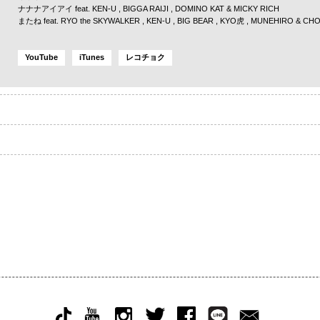
ナナナアイアイ feat.
KEN-U
,
BIGGA RAIJI
,
DOMINO KAT
&
MICKY RICH
またね feat.
RYO the SKYWALKER
,
KEN-U
,
BIG BEAR
,
KYO虎
,
MUNEHIRO
&
CHO
YouTube
iTunes
レコチョク