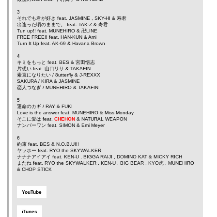
3
それでも君が好き feat.
JASMINE
,
SKY-HI
&
寿君
出逢った頃のままで。 feat.
TAK-Z
&
寿君
Tun up!! feat.
MUNEHIRO
&
卍LINE
FREE FREE!! feat.
HAN-KUN
&
Ami
Turn It Up feat.
AK-69
&
Havana Brown
4
キミをもっと feat.
BES
&
宮田悟志
片想い feat.
山口リサ
&
TAKAFIN
素直になりたい /
8utterfly
&
J-REXXX
SAKURA /
KIRA
&
JASMINE
恋人つなぎ /
MUNEHIRO
&
TAKAFIN
5
運命のカギ /
RAY
&
FUKI
Love is the answer feat.
MUNEHIRO
&
Miss Monday
そこに愛は feat.
CHEHON
&
NATURAL WEAPON
ナンバーワン feat.
SIMON
&
Emi Meyer
6
約束 feat.
BES
&
N.O.B.U!!!
ヤッホー feat.
RYO the SKYWALKER
ナナナアイアイ feat.
KEN-U
,
BIGGA RAIJI
,
DOMINO KAT
&
MICKY RICH
またね feat.
RYO the SKYWALKER
,
KEN-U
,
BIG BEAR
,
KYO虎
,
MUNEHIRO
&
CHOP STICK
YouTube
iTunes