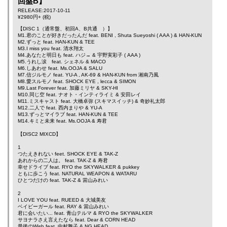
回盤B】
RELEASE:2017-10-11
¥2980円+ (税)
【DISC 1（通常盤、初回A、B共通 ）】
M1.君のことが好きだったんだ feat.
BENI
,
Shuta Sueyoshi
(
AAA
) &
HAN-KUN
M2.ずっと feat.
HAN-KUN
& TEE
M3.I miss you feat.
清水翔太
M4.あなたと明日も feat.
ハジ→
&
宇野実彩子
(
AAA
)
M5.うれし涙 feat.
シェネル
&
MACO
M6.しあわせ feat.
Ms.OOJA
&
SALU
M7.信ジルモノ feat.
YU-A
,
AK-69
&
HAN-KUN
from
湘南乃風
M8.愛スルモノ feat.
SHOCK EYE
,
lecca
&
SIMON
M9.Last Forever feat.
加藤ミリヤ
&
SKY-HI
M10.同じ空 feat.
ナオト・インティライミ
&
安田レイ
M11.ミスキャスト feat.
大橋卓弥
(スキマスイッチ) &
奇妙礼太郎
M12.二人で feat.
西内まりや
&
YU-A
M13.ずっとマイラブ feat.
HAN-KUN
&
TEE
M14.キミと未来 feat.
Ms.OOJA
&
寿君
【DISC2 MIXCD】
1
つたえきれない feet.
SHOCK EYE
&
TAK-Z
あれからの二人は。 feat.
TAK-Z
&
寿君
幸せドライブ feat.
RYO the SKYWALKER
&
pukkey
ともに歩こう feat.
NATURAL WEAPON
&
WATARU
ひとつだけの feat.
TAK-Z
&
當山みれい
2
I LOVE YOU feat.
RUEED
&
大城美友
ベイビーガール feat.
RAY
&
當山みれい
君に会いたい... feat.
青山テルマ
&
RYO the SKYWALKER
サヨナラさえ言えたなら feat.
Dear
&
CORN HEAD
最後のWish feat.
中村舞子
&
NG HEAD