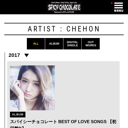
・
ARTIST : CHEHON
DIGITAL
OUT
ALL
ALBUM
SINGLE
WORKS
2017
ALBUM
スパイシーチョコレート BEST OF LOVE SONGS 【初