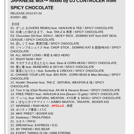
JAPANESE MIX〜 mixed by DJ CONTROLER from
SPICY CHOCOLATE
RELEASE:2014-07-24
¥1850+ (税)
【CD】
01. ずっと (LOVERS REMIX) feat.
HAN-KUN
&
TEE
/ SPICY CHOCOLATE
02. 出逢った頃のままで。 feat.
TAK-Z
&
寿君
/ SPICY CHOCOLATE
03. Chocolate Girl feat.
KEN-U
,
MICKY RICH
,
DOMINO KAT
from
ENT DEAL
LEAGUE
/ SPICY CHOCOLATE
04. 恋しくて feat.
豊満乃風
/ SPICY CHOCOLATE
05. ジャンプ＆シェイク feat.
CHOP STICK
,
DOMINO KAT
&
親指HEAD
/ SPICY
CHOCOLATE
06. ALL NIGHT LONG /
寿君
&
NEO HERO
07. RIGHT NOW /
RAY
08. サヨナラさえ言えたなら feat.
Dear
&
CORN HEAD
/ SPICY CHOCOLATE
09. 愛と毒 feat.
MUNEHIRO
&
SKY-HI
/ SPICY CHOCOLATE
10. 素直になりたい feat.
8utterfly
&
J-REXXX
/ SPICY CHOCOLATE
11. CHANGE YOUR LIFE feat.
BIG RON
,
CORN HEAD
&
Miss Monday
/ SPICY
CHOCOLATE
12. Hustlin’ Dreamer feat.
TAK-Z
,
NATURAL WEAPON
&
強
/ SPICY
CHOCOLATE
13. Turn It Up (Club Remix) feat.
AK-69
&
Havana Brown
/ SPICY CHOCOLATE
14. FREE FREE!! feat.
HAN-KUN
&
Ami
(Dream / E-girls) / SPICY CHOCOLATE
15. てっぺん feat.
NATURAL WEAPON
,
KYO虎
＆
NASU
/ SPICY CHOCOLATE
16. いきなりダイナマイト！/
JUMBO MAATCH
,
TAKAFIN
,
BOXER KID
17. WARNING /
RAM HEAD
,
APOLLO
,
寿君
18. ポジティブ番長 /
J.T.C
19. WHY PREE? /
BOXER KID
20. Starbwoy /
TRIGA FINGA
21. カオス /
FAT-D
22. DREAM feat. EXPRESS /
D.D.
23. MY FRIEND /
BIG BEAR
24. EVERY THINGS IS OK /
ARM STRONG