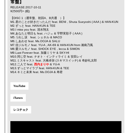
常盤】
RELEASE:2017-10-11
¥2500円+ (税)
【DISC 1（通常盤、初回A、B共通 ）】
M1.君のことが好きだったんだ feat.
BENI
,
Shuta Sueyoshi
(
AAA
) &
HAN-KUN
M2.ずっと feat.
HAN-KUN
&
TEE
M3.I miss you feat.
清水翔太
M4.あなたと明日も feat.
ハジ→
&
宇野実彩子
(
AAA
)
M5.うれし涙 feat.
シェネル
&
MACO
M6.しあわせ feat.
Ms.OOJA
&
SALU
M7.信ジルモノ feat.
YU-A
,
AK-69
&
HAN-KUN
from
湘南乃風
M8.愛スルモノ feat.
SHOCK EYE
,
lecca
&
SIMON
M9.Last Forever feat.
加藤ミリヤ
&
SKY-HI
M10.同じ空 feat.
ナオト・インティライミ
&
安田レイ
M11.ミスキャスト feat.
大橋卓弥
(スキマスイッチ) &
奇妙礼太郎
M12.二人で feat.
西内まりや
&
YU-A
M13.ずっとマイラブ feat.
HAN-KUN
&
TEE
M14.キミと未来 feat.
Ms.OOJA
&
寿君
YouTube
iTunes
レコチョク