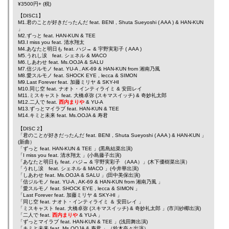
¥3500円+ (税)
【DISC1】
M1.君のことが好きだったんだ feat.
BENI
,
Shuta Sueyoshi
(
AAA
) &
HAN-KUN
」
M2.ずっと feat.
HAN-KUN
&
TEE
M3.I miss you feat.
清水翔太
M4.あなたと明日も feat.
ハジ→
&
宇野実彩子
(
AAA
)
M5.うれし涙 feat.
シェネル
&
MACO
M6.しあわせ feat.
Ms.OOJA
&
SALU
M7.信ジルモノ feat.
YU-A
,
AK-69
&
HAN-KUN
from
湘南乃風
M8.愛スルモノ feat.
SHOCK EYE
,
lecca
&
SIMON
M9.Last Forever feat.
加藤ミリヤ
&
SKY-HI
M10.同じ空 feat.
ナオト・インティライミ
&
安田レイ
M11.ミスキャスト feat.
大橋卓弥
(スキマスイッチ) &
奇妙礼太郎
M12.二人で feat.
西内まりや
&
YU-A
M13.ずっとマイラブ feat.
HAN-KUN
&
TEE
M14.キミと未来 feat.
Ms.OOJA
&
寿君
【DISC 2】
「君のことが好きだったんだ feat.
BENI
,
Shuta Sueyoshi
(
AAA
) &
HAN-KUN
」
(新曲）
「ずっと feat.
HAN-KUN
&
TEE
」(黒島結菜出演)
「I miss you feat.
清水翔太
」(小島藤子出演)
「あなたと明日も feat.
ハジ→
&
宇野実彩子
（AAA）」(木下優樹菜出演）
「うれし涙 feat.
シェネル
&
MACO
」(今井華出演)
「しあわせ feat.
Ms.OOJA
&
SALU
」(田中美保出演)
「信ジルモノ feat.
YU-A
,
AK-69
&
HAN-KUN
from
湘南乃風
」
「愛スルモノ feat.
SHOCK EYE
,
lecca
&
SIMON
」
「Last Forever feat.
加藤ミリヤ
&
SKY-HI
」
「同じ空 feat.
ナオト・インティライミ
＆
安田レイ
」
「ミスキャスト feat.
大橋卓弥
(スキマスイッチ) &
奇妙礼太郎
」(市川紗椰出演)
「二人で feat.
西内まりや
&
YU-A
」
「ずっとマイラブ feat.
HAN-KUN
&
TEE
」(浅田舞出演)
「キミと未来 feat.
Ms.OOJA
&
寿君
」（鈴木奈々出演）