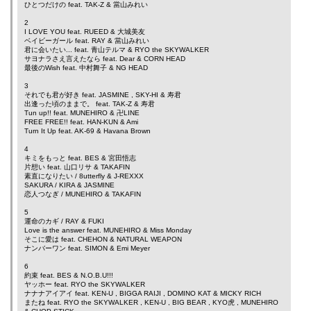
ひとつだけの feat.
TAK-Z
&
當山みれい
2
I LOVE YOU feat.
RUEED
&
大城美友
ベイビーガール feat.
RAY
&
當山みれい
君に会いたい... feat.
青山テルマ
&
RYO the SKYWALKER
サヨナラさえ言えたなら feat.
Dear
&
CORN HEAD
最後のWish feat.
中村舞子
&
NG HEAD
3
それでも君が好き feat.
JASMINE
,
SKY-HI
&
寿君
出逢った頃のままで。 feat.
TAK-Z
&
寿君
Tun up!! feat.
MUNEHIRO
&
卍LINE
FREE FREE!! feat.
HAN-KUN
&
Ami
Turn It Up feat.
AK-69
&
Havana Brown
4
キミをもっと feat.
BES
&
宮田悟志
片想い feat.
山口リサ
&
TAKAFIN
素直になりたい /
8utterfly
&
J-REXXX
SAKURA /
KIRA
&
JASMINE
恋人つなぎ /
MUNEHIRO
&
TAKAFIN
5
運命のカギ /
RAY
&
FUKI
Love is the answer feat.
MUNEHIRO
&
Miss Monday
そこに愛は feat.
CHEHON
&
NATURAL WEAPON
ナンバーワン feat.
SIMON
&
Emi Meyer
6
約束 feat.
BES
&
N.O.B.U!!!
ヤッホー feat.
RYO the SKYWALKER
ナナナアイアイ feat.
KEN-U
,
BIGGA RAIJI
,
DOMINO KAT
&
MICKY RICH
またね feat.
RYO the SKYWALKER
,
KEN-U
,
BIG BEAR
,
KYO虎
,
MUNEHIRO