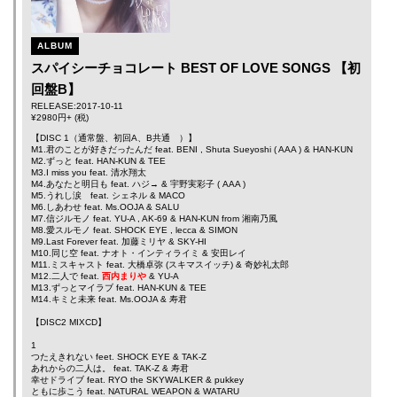
ALBUM
スパイシーチョコレート BEST OF LOVE SONGS 【初
回盤B】
RELEASE:2017-10-11
¥2980円+ (税)
【DISC 1（通常盤、初回A、B共通 ）】
M1.君のことが好きだったんだ feat.
BENI
,
Shuta Sueyoshi
(
AAA
) &
HAN-KUN
M2.ずっと feat.
HAN-KUN
& TEE
M3.I miss you feat.
清水翔太
M4.あなたと明日も feat.
ハジ→
&
宇野実彩子
(
AAA
)
M5.うれし涙 feat.
シェネル
&
MACO
M6.しあわせ feat.
Ms.OOJA
&
SALU
M7.信ジルモノ feat.
YU-A
,
AK-69
&
HAN-KUN
from
湘南乃風
M8.愛スルモノ feat.
SHOCK EYE
,
lecca
&
SIMON
M9.Last Forever feat.
加藤ミリヤ
&
SKY-HI
M10.同じ空 feat.
ナオト・インティライミ
&
安田レイ
M11.ミスキャスト feat.
大橋卓弥
(スキマスイッチ) &
奇妙礼太郎
M12.二人で feat.
西内まりや
&
YU-A
M13.ずっとマイラブ feat.
HAN-KUN
&
TEE
M14.キミと未来 feat.
Ms.OOJA
&
寿君
【DISC2 MIXCD】
1
つたえきれない feet.
SHOCK EYE
&
TAK-Z
あれからの二人は。 feat.
TAK-Z
&
寿君
幸せドライブ feat.
RYO the SKYWALKER
&
pukkey
ともに歩こう feat.
NATURAL WEAPON
&
WATARU